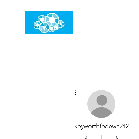
임건우홈
한계란 뛰어넘는 것입니다
더보기
keyworthfedewa242
0
0