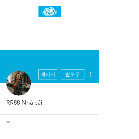
임건우홈
한계란 뛰어넘는 것입니다
더보기
메시지
팔로우
RR88 Nhà cái