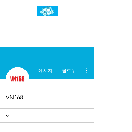
임건우홈
한계란 뛰어넘는 것입니다
더보기
메시지
팔로우
VN168