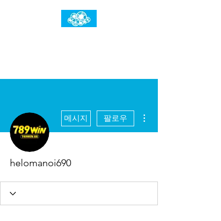
임건우홈
한계란 뛰어넘는 것입니다
더보기
메시지
팔로우
helomanoi690