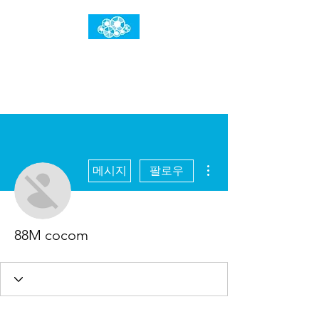
임건우홈
한계란 뛰어넘는 것입니다
더보기
메시지
팔로우
88M cocom