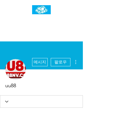
임건우홈
한계란 뛰어넘는 것입니다
더보기
메시지
팔로우
uu88