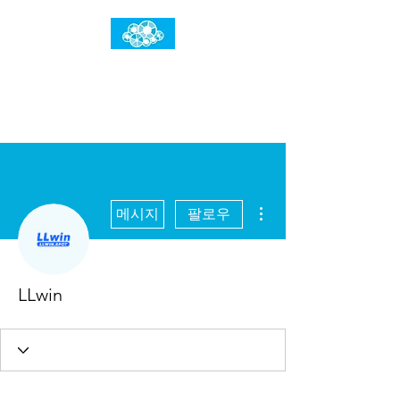
임건우홈
한계란 뛰어넘는 것입니다
더보기
메시지
팔로우
LLwin