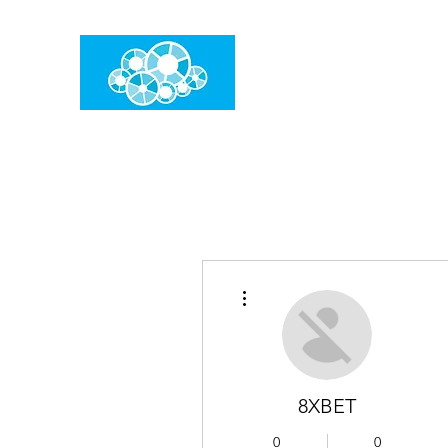
임건우홈
한계란 뛰어넘는 것입니다
더보기
8XBET
0
0