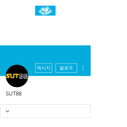
임건우홈
한계란 뛰어넘는 것입니다
더보기
메시지
팔로우
SUT88