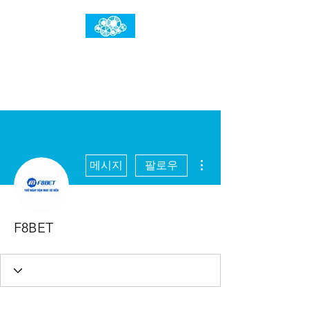
임건우홈
한계란 뛰어넘는 것입니다
더보기
메시지
팔로우
F8BET