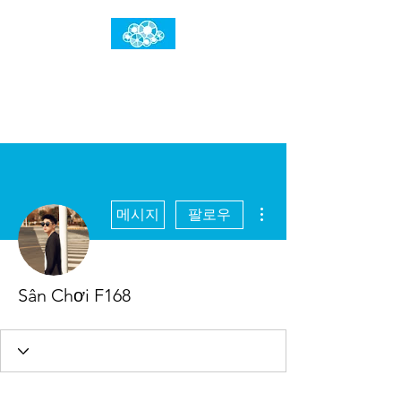
임건우홈
한계란 뛰어넘는 것입니다
더보기
메시지
팔로우
Sân Chơi F168