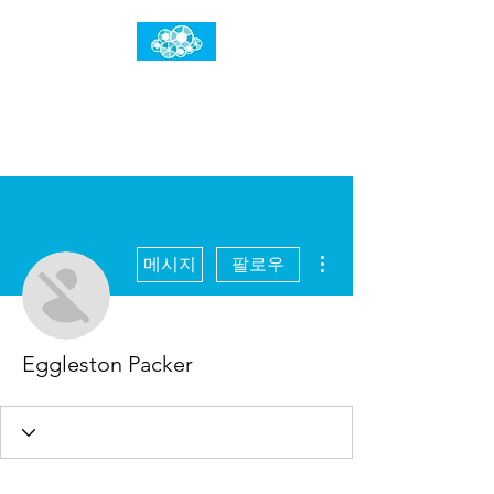
임건우홈
한계란 뛰어넘는 것입니다
더보기
메시지
팔로우
Eggleston Packer