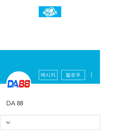
임건우홈
한계란 뛰어넘는 것입니다
더보기
메시지
팔로우
DA 88