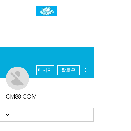
임건우홈
한계란 뛰어넘는 것입니다
더보기
메시지
팔로우
CM88 COM