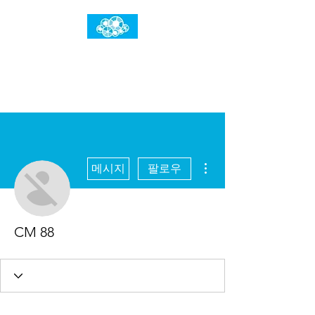
임건우홈
한계란 뛰어넘는 것입니다
더보기
메시지
팔로우
CM 88