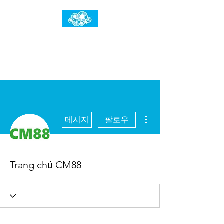
임건우홈
한계란 뛰어넘는 것입니다
더보기
메시지
팔로우
Trang chủ CM88