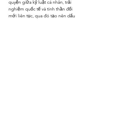
quyện giữa kỷ luật cá nhân, trải 
nghiệm quốc tế và tinh thần đổi 
mới liên tục, qua đó tạo nên dấu 
ấn riêng trong ngành. Truy cập 
ngay tại:
Website : 
https://open88tt.com/ceo-tran-
thanh/
Địa chỉ : Số 126 Đường Tạ Quang 
Bửu, Phường 5, Quận 8, TP. HCM
Số điện thoại : 0258789789
Email : 
ceotranthanhopen88@gmail.com
#ceotranthanhopen88 
#dangnhapopen88 #linkvaoopen88 
©2021 by My Site. Proudly created with Wix.com