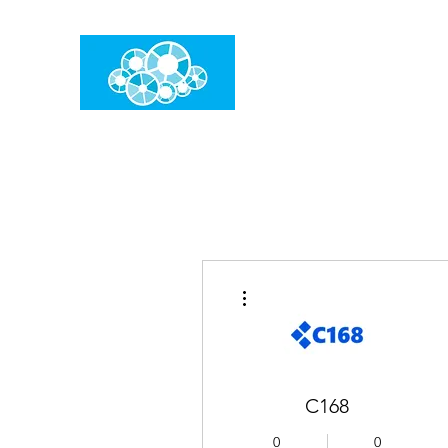
임건우홈
한계란 뛰어넘는 것입니다
더보기
C168
0
0