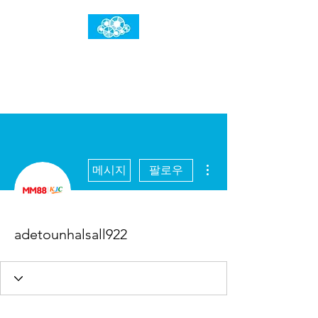
임건우홈
한계란 뛰어넘는 것입니다
더보기
메시지
팔로우
adetounhalsall922