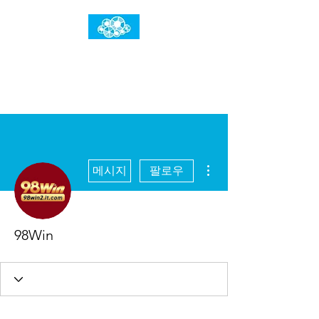
임건우홈
한계란 뛰어넘는 것입니다
더보기
메시지
팔로우
98Win