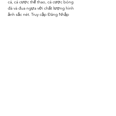
cá, cá cược thể thao, cá cược bóng 
đá và đua ngựa với chất lượng hình 
ảnh sắc nét. Truy cập Đăng Nhập 
8xbet để bắt đầu, trải nghiệm ngay 
trên 8xbet com, hoặc dễ dàng cài 
đặt tải app 8xbet để chơi mọi lúc 
mọi nơi. 8xbet là nền tảng cá cược 
trực tuyến uy tín hàng đầu, an toàn 
số 1 dành cho các tay chơi chuyên 
nghiệp.
Website: 
https://8xbet.moe
Thư điện tử: 8xbet.moe@gmail.com
Số điện thoại: +842837452968
Địa chỉ: Số 58 Đường Nguyễn Hữu 
Thọ, Phường Tân Hưng, Quận 7, 
Thành phố Hồ Chí Minh, Việt Nam
©2021 by My Site. Proudly created with Wix.com