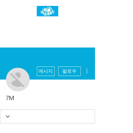
임건우홈
한계란 뛰어넘는 것입니다
더보기
메시지
팔로우
7M