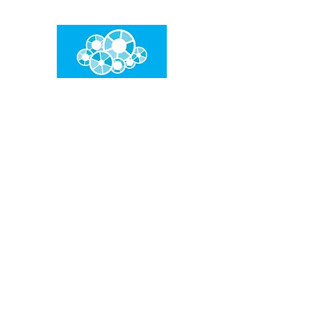
임건우홈
한계란 뛰어넘는 것입니다