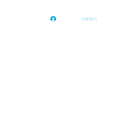
기부하기
로그인
kwoolim@naver.com