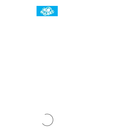
임건우홈
한계란 뛰어넘는 것입니다