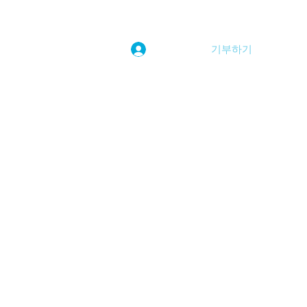
기부하기
로그인
kwoolim@naver.com