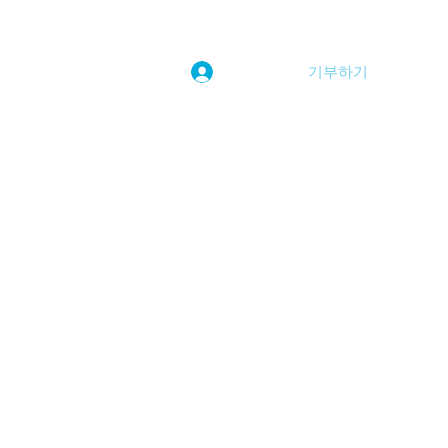
기부하기
로그인
kwoolim@naver.com