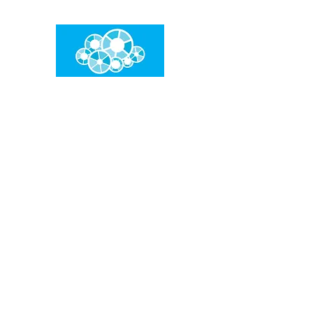
임건우홈
한계란 뛰어넘는 것입니다