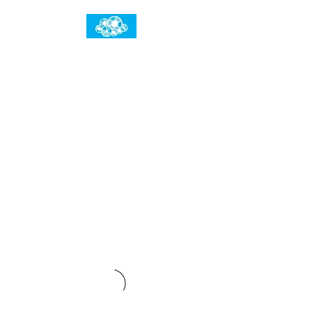
임건우홈
한계란 뛰어넘는 것입니다