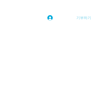
기부하기
로그인
kwoolim@naver.com