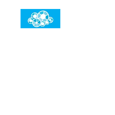
임건우홈
한계란 뛰어넘는 것입니다