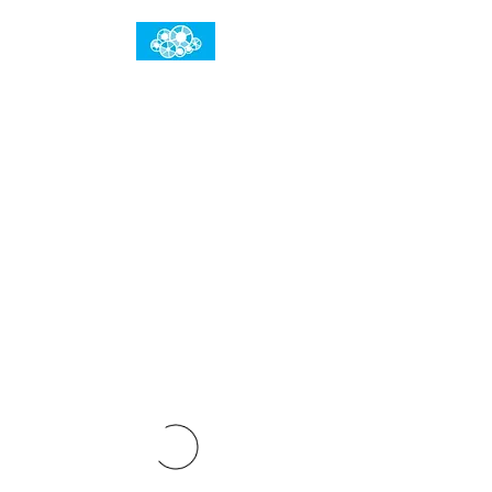
임건우홈
한계란 뛰어넘는 것입니다