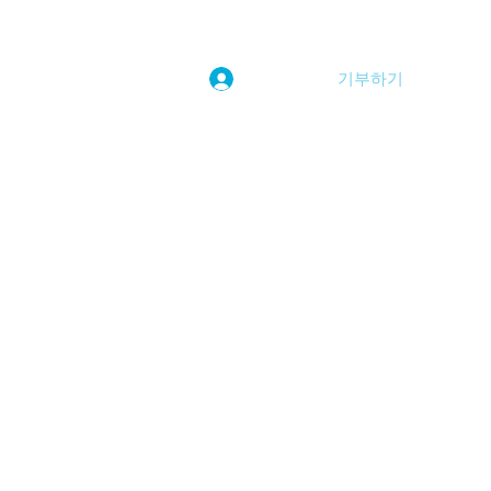
기부하기
로그인
kwoolim@naver.com