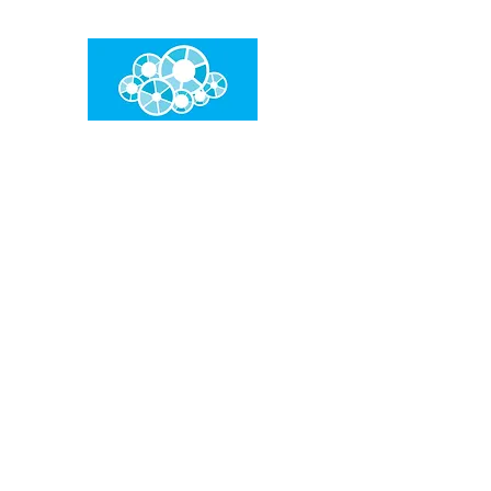
임건우홈
한계란 뛰어넘는 것입니다