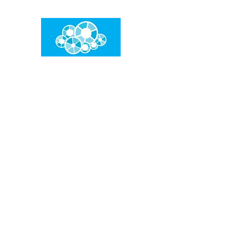
임건우홈
한계란 뛰어넘는 것입니다