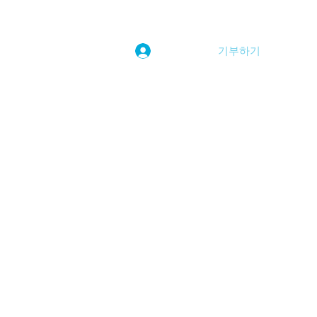
기부하기
로그인
kwoolim@naver.com