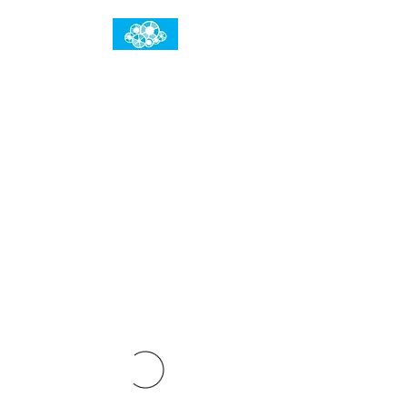
임건우홈
한계란 뛰어넘는 것입니다