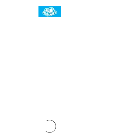
임건우홈
한계란 뛰어넘는 것입니다