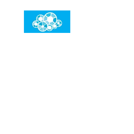
임건우홈
한계란 뛰어넘는 것입니다