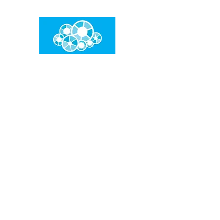
임건우홈
한계란 뛰어넘는 것입니다