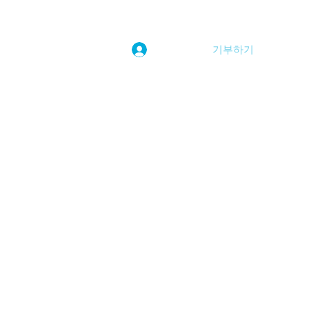
기부하기
로그인
kwoolim@naver.com