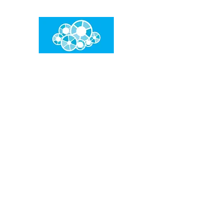
임건우홈
한계란 뛰어넘는 것입니다