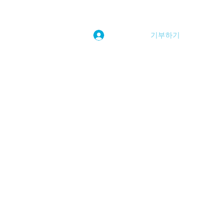
기부하기
로그인
kwoolim@naver.com