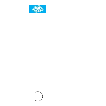
임건우홈
한계란 뛰어넘는 것입니다