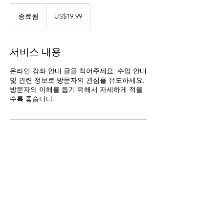
19.99
미
종료됨
종
US$19.99
국
료
달
됨
러
서비스 내용
온라인 강좌 안내 글을 적어주세요. 수업 안내
및 관련 정보로 방문자의 관심을 유도하세요.
방문자의 이해를 돕기 위해서 자세하게 적을
수록 좋습니다.
연락처 정보
01036367061
kwoolim@naver.com