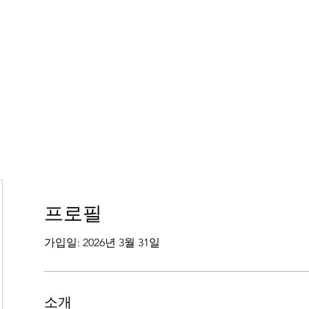
프로필
가입일: 2026년 3월 31일
소개