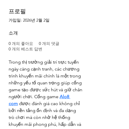
프로필
가입일: 2026년 2월 2일
소개
0
개의 좋아요
0
개의 댓글
0
개의 베스트 답변
Trong thị trường giải trí trực tuyến 
ngày càng cạnh tranh, các chương 
trình khuyến mãi chính là một trong 
những yếu tố quan trọng giúp cổng 
game tạo được sức hút và giữ chân 
người chơi. Cổng game 
Alo8 
com
 được đánh giá cao không chỉ 
bởi nền tảng ổn định và đa dạng 
trò chơi mà còn nhờ hệ thống 
khuyến mãi phong phú, hấp dẫn và 