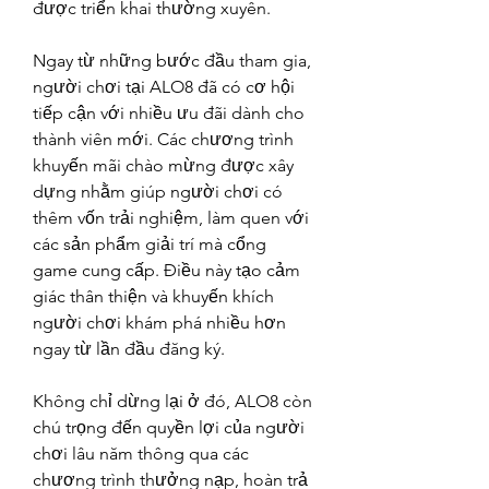
được triển khai thường xuyên.
Ngay từ những bước đầu tham gia, 
người chơi tại ALO8 đã có cơ hội 
tiếp cận với nhiều ưu đãi dành cho 
thành viên mới. Các chương trình 
khuyến mãi chào mừng được xây 
dựng nhằm giúp người chơi có 
thêm vốn trải nghiệm, làm quen với 
các sản phẩm giải trí mà cổng 
game cung cấp. Điều này tạo cảm 
giác thân thiện và khuyến khích 
người chơi khám phá nhiều hơn 
ngay từ lần đầu đăng ký.
Không chỉ dừng lại ở đó, ALO8 còn 
chú trọng đến quyền lợi của người 
chơi lâu năm thông qua các 
chương trình thưởng nạp, hoàn trả 