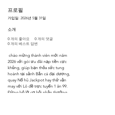
프로필
가입일: 2026년 5월 31일
소개
0
개의 좋아요
0
개의 댓글
0
개의 베스트 답변
 chào mừng thành viên mới năm 
2026 với gói ưu đãi nạp tiền cực 
khủng, giúp bạn thỏa sức tung 
hoành tại sảnh Bắn cá đại dương, 
quay Nổ hũ Jackpot hay thử vận 
may với Lô đề trực tuyến 1 ăn 99. 
Đừng bỏ lỡ cơ hội nhận thưởng 
chào mừng để bắt đầu hành trình 
chinh phục những giải thưởng giá 
trị nhất tại AO88!