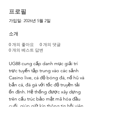
프로필
가입일: 2026년 5월 2일
소개
0
개의 좋아요
0
개의 댓글
0
개의 베스트 답변
UG88 cung cấp danh mục giải trí 
trực tuyến tập trung vào các sảnh 
Casino live, cá độ bóng đá, nổ hũ và 
bắn cá, đá gà với tốc độ truyền tải 
ổn định. Hệ thống được xây dựng 
trên cấu trúc bảo mật mã hóa đầu 
cuối, giúp giữ kín thông tin hội viên 
và lịch sử giao dịch trong mọi tình 
huống.
Website: 
https://ug88.art/