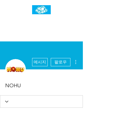
임건우홈
한계란 뛰어넘는 것입니다
더보기
메시지
팔로우
NOHU