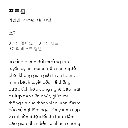
프로필
가입일: 2026년 3월 11일
소개
0
개의 좋아요
0
개의 댓글
0
개의 베스트 답변
là cổng game đổi thưởng trực 
tuyến uy tín, mang đến cho người 
chơi không gian giải trí an toàn và 
minh bạch tuyệt đối. Hệ thống 
được tích hợp công nghệ bảo mật 
đa lớp tiên tiến nhất, giúp mọi 
thông tin của thành viên luôn được 
bảo vệ nghiêm ngặt. Quy trình nạp 
và rút tiền được tối ưu hóa, đảm 
bảo giao dịch diễn ra nhanh chóng 