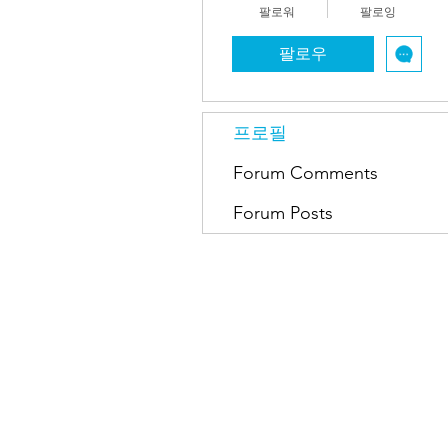
팔로워
팔로잉
팔로우
프로필
Forum Comments
Forum Posts