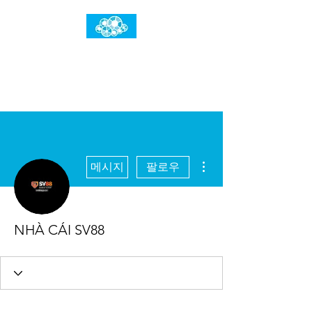
임건우홈
한계란 뛰어넘는 것입니다
더보기
메시지
팔로우
NHÀ CÁI SV88