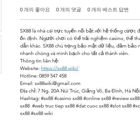
0
개의 좋아요
0
개의 댓글
0
개의 베스트 답변
SX88 là nhà cái trực tuyến nổi bật với hệ thống cược 
ổn định. Người chơi có thể trải nghiệm casino, thể tha
dẫn khác. SX88 chú trọng bảo mật dữ liệu, đảm bảo m
nhanh chóng và minh bạch cho tất cả thành viên.
Thông tin liên hệ:
Website: 
https://sx88.wiki/
Hotline: 0859 547 458
Email: sx88wiki@gmail.com
Địa chỉ: 7 Ng. 20A Núi Trúc, Giảng Võ, Ba Đình, Hà Nộ
Hashtag: #sx88 #casino sx88 #online sx88 #review sx8
sx88  #web truc tiep sx88 #dat cuoc sx88 #slot sx88 #xo
sx88 #sx88 wiki