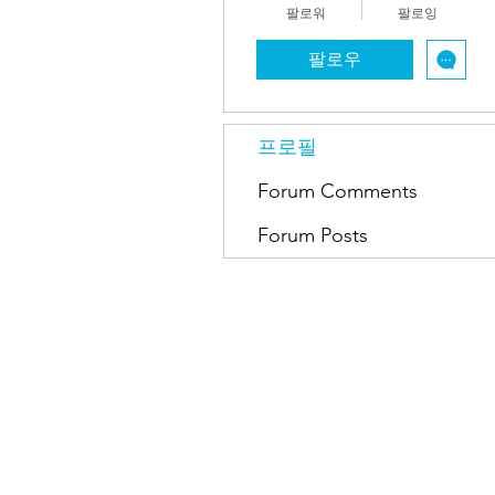
팔로워
팔로잉
팔로우
프로필
Forum Comments
Forum Posts