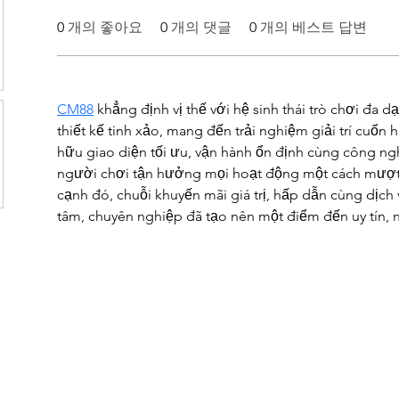
0
개의 좋아요
0
개의 댓글
0
개의 베스트 답변
CM88
 khẳng định vị thế với hệ sinh thái trò chơi đa 
thiết kế tinh xảo, mang đến trải nghiệm giải trí cuốn h
hữu giao diện tối ưu, vận hành ổn định cùng công ngh
người chơi tận hưởng mọi hoạt động một cách mượt m
cạnh đó, chuỗi khuyến mãi giá trị, hấp dẫn cùng dịch
tâm, chuyên nghiệp đã tạo nên một điểm đến uy tín, nổ