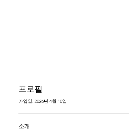
프로필
가입일: 2026년 4월 10일
소개