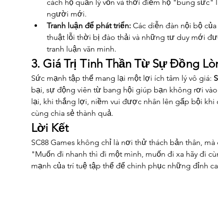
cách họ quản lý vốn và thời điểm họ "bung sức" 
người mới.
Tranh luận để phát triển:
 Các diễn đàn nội bộ của
thuật lỗi thời bị đào thải và những tư duy mới đ
tranh luận văn minh.
3. Giá Trị Tinh Thần Từ Sự Đồng Lò
Sức mạnh tập thể mang lại một lợi ích tâm lý vô giá: 
S
bại, sự động viên từ bang hội giúp bạn không rơi vào
lại, khi thắng lợi, niềm vui được nhân lên gấp bội k
cùng chia sẻ thành quả.
Lời Kết
SC88 Games không chỉ là nơi thử thách bản thân, mà c
"Muốn đi nhanh thì đi một mình, muốn đi xa hãy đi c
mạnh của trí tuệ tập thể để chinh phục những đỉnh c