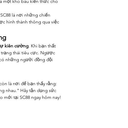
là một kho báu kiến thức cho 
 SC88 là nơi những chiến 
ược hình thành thông qua việc 
ng
ự kiên cường
. Khi bạn thất 
 trạng thái tiêu cực. Ngược 
hi có những người đồng đội 
òn là nơi để bạn thấy rằng: 
ùng nhau." Hãy tận dụng sức 
ao mới tại SC88 ngay hôm nay!