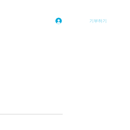
기부하기
로그인
kwoolim@naver.com