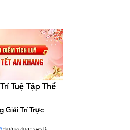
rí Tuệ Tập Thể 
Giải Trí Trực 
8
 thường được xem là 