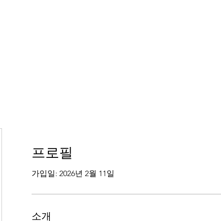
프로필
가입일: 2026년 2월 11일
소개